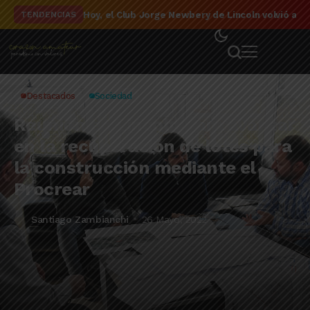
El detalle de la campaña de El Linqueño en el to
TENDENCIAS
Destacados
Sociedad
Reunión en Lincoln para avanzar
en la recuperación de lotes para
la construcción mediante el
Procrear
Santiago Zambianchi
26 Mayo, 2022