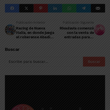
Publicación Anterior
Publicación Siguiente
Racing de Nueva
Rivadavia comenzó
Italia, en donde juega
con la venta de
el roberense Abadía,
entradas para el
renovó su ilusión de
clásico con El
ascenso
Linqueño
Buscar
Buscar