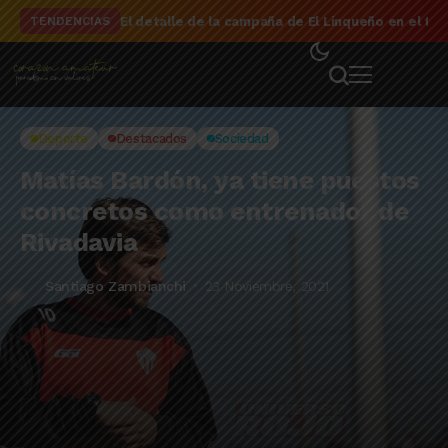
El detalle de la campaña de El Linqueño en el to
TENDENCIAS
Deporte
Destacados
Sociedad
Matías Bardón, ya tiene puestos
concretos como entrenador de
Rivadavia
Santiago Zambianchi
23 Noviembre, 2021