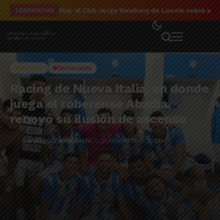
El detalle de la campaña de El Linqueño en el to
TENDENCIAS
Deporte
Destacados
Racing de Nueva Italia, en donde
juega el roberense Abadía,
renovó su ilusión de ascenso
Santiago Zambianchi
21 Noviembre, 2021