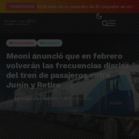
El detalle de la campaña de El Linqueño en el to
TENDENCIAS
Destacados
Sociedad
Meoni anunció que en febrero
volverán las frecuencias diarias
del tren de pasajeros entre
Junín y Retiro
Santiago Zambianchi
16 Enero, 2021