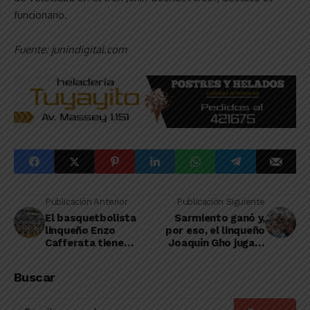
funcionario.
Fuente: junindigital.com
Publicación Anterior
Publicación Siguiente
El basquetbolista
Sarmiento ganó y,
linqueño Enzo
por eso, el linqueño
Cafferata tiene
Joaquín Gho jugará
nuevo equipo y, una
en la Primera División
vez más, es de Brasil
del fútbol argentino
Buscar