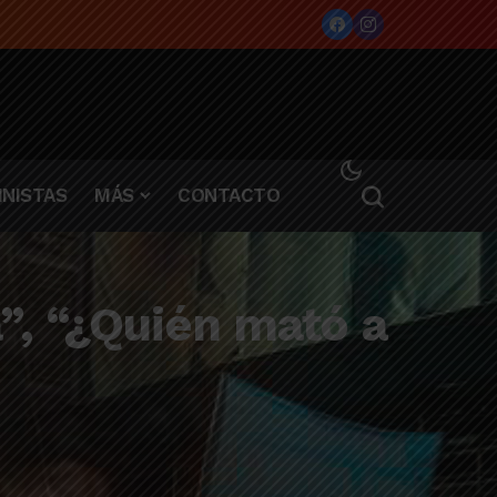
 Lincoln
NISTAS
MÁS
CONTACTO
”, “¿Quién mató a