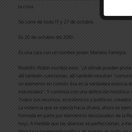
la cosa.
Se corre de todo 17 y 27 de octubre.
Es 20 de octubre del 2010.
Es una cara con un nombre joven: Mariano Ferreyra.
Rodolfo Walsh escribía esto: “¿A dónde pueden protesta
allí también cuestionan, allí también resultan “comunis
un elemento en común: ésa es la verdadera esencia d
industriales”. Y continúa con una definición histórica: 
Todos sus recursos, económicos y políticos, creados pa
La violencia que se ejercía hacia afuera, ahora se ejerc
formada en parte por elementos desclasados de la Res
hoy). A medida que las alianzas se perfeccionan, a m
disputa la hegemonía política, el aparato es todo: se 