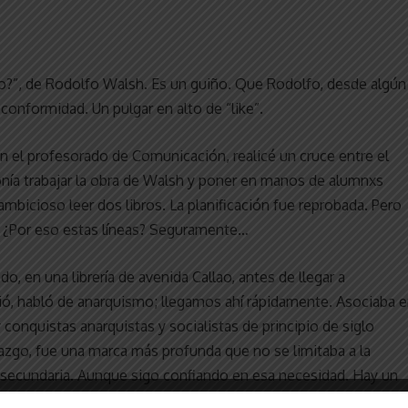
do?”, de Rodolfo Walsh. Es un guiño. Que Rodolfo, desde algún
conformidad. Un pulgar en alto de “like”.
en el profesorado de Comunicación, realicé un cruce entre el
nía trabajar la obra de Walsh y poner en manos de alumnxs
ambicioso leer dos libros. La planificación fue reprobada. Pero
. ¿Por eso estas líneas? Seguramente…
 en una librería de avenida Callao, antes de llegar a
ndió, habló de anarquismo; llegamos ahí rápidamente. Asociaba 
y conquistas anarquistas y socialistas de principio de siglo
llazgo, fue una marca más profunda que no se limitaba a la
a secundaria. Aunque sigo confiando en esa necesidad. Hay un
ay toda una historia que merece ser conocida. Hay muchas