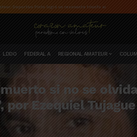
teur: Deportivo Pinto logró un resonante triunfo ante Rivadavia de
LDDO
FEDERAL A
REGIONAL AMATEUR
COLUM
uerto si no se olvida
, por Ezequiel Tujague