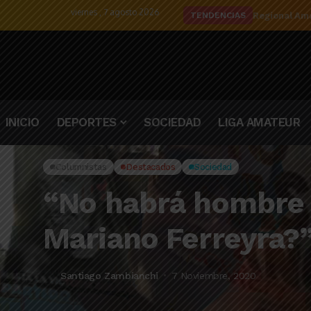
viernes , 7 agosto 2026
Regional Ama
TENDENCIAS
INICIO
DEPORTES
SOCIEDAD
LIGA AMATEUR
Columnistas
Destacados
Sociedad
“No habrá hombre m
Mariano Ferreyra?”
Santiago Zambianchi
7 Noviembre, 2020