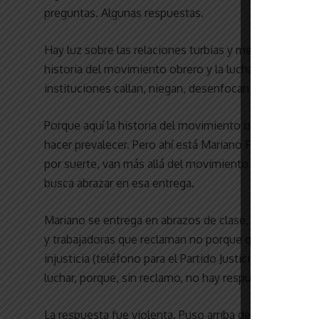
preguntas. Algunas respuestas.
Hay luz sobre las relaciones turbias y mercantiles en
historia del movimiento obrero y la lucha de sectores
instituciones callan, niegan, desenfocan.
Porque aquí la historia del movimiento obrero debe s
hacer prevalecer. Pero ahí está Mariano Ferreyra y tan
por suerte, van más allá del movimiento nacional pero
busca abrazar en esa entrega.
Mariano se entrega en abrazos de clase, por eso está 
y trabajadoras que reclaman no porque quieren romper la
injusticia (teléfono para el Partido Justicialista y par
luchar, porque, sin reclamo, no hay respuestas.
La respuesta fue violenta. Puso arriba de la mesa la Hi