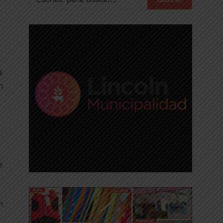
a
n
e
n