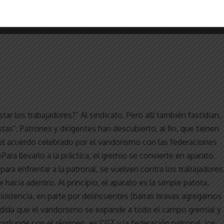
r los trabajadores?” Al sindicato. Pero allí también fastidian,
tas”. Patrones y dirigentes han descubierto, al fin, que tienen
el acuerdo celebrado por el vandorismo con las federaciones
«Para llevarlo a la práctica, el gremio se convierte en aparato.
ra enfrentar a la patronal, se vuelven contra los trabajadores
e hacia adentro. Al principio, el aparato es la simple patota,
istencia, en parte por delincuentes (barras bravas agregamos
edida que el vandorismo se expande a todo el campo gremial y
confunde con el régimen, es CGT y la federación patronal, los