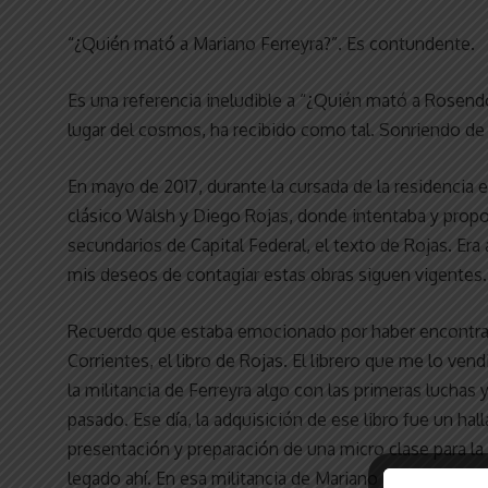
“¿Quién mató a Mariano Ferreyra?”. Es contundente.
Es una referencia ineludible a “¿Quién mató a Rosen
lugar del cosmos, ha recibido como tal. Sonriendo de 
En mayo de 2017, durante la cursada de la residencia 
clásico Walsh y Diego Rojas, donde intentaba y propo
secundarios de Capital Federal, el texto de Rojas. Era 
mis deseos de contagiar estas obras siguen vigentes
Recuerdo que estaba emocionado por haber encontrado,
Corrientes, el libro de Rojas. El librero que me lo ve
la militancia de Ferreyra algo con las primeras luchas 
pasado. Ese día, la adquisición de ese libro fue un ha
presentación y preparación de una micro clase para l
legado ahí. En esa militancia de Mariano Ferreyra. H