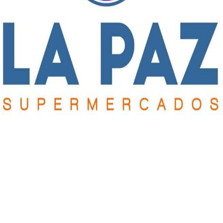
s y empresarios. Se vislumbró todo el teje y maneje de esa
a tiros, apunta y, lamentablemente, mata. Con la zona liberada
do para otro lado. Lamentando. Pero siempre saliendo ileso.
candidatos de siempre.
nteresa. En más, la combate.
 Mandar balazos. Patotas nacionalistas lejos de las banderas del
 como fuerza de choque de una burguesía nacional que hace
.
 sindical. Explica cómo sostienen ciertos dirigentes de
 eso y más, para quien quiera correrse de la mirada peronista d