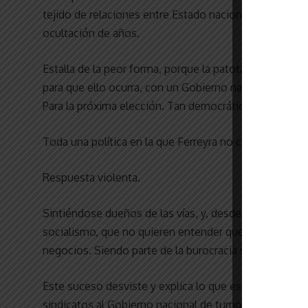
tejido de relaciones entre Estado nacional, sindicato
ocultación de años.
Estalla de la peor forma, porque la patota sindical tir
para que ello ocurra, con un Gobierno nacional miran
Para la próxima elección. Tan democráticos. Con los 
Toda una política en la que Ferreyra no cabe. No le i
Respuesta violenta.
Sintiéndose dueños de las vías, y, desde allí, mandar.
socialismo, que no quieren entender que son usadas
negocios. Siendo parte de la burocracia sindical adicta
Este suceso desviste y explica lo que es la burocracia
sindicatos al Gobierno nacional de turno. Explica todo