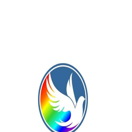
tre sindicatos, empresarios y Estado nacional. Hay un pedazo d
 de izquierda que el Gobierno oficial y sus medios e
er contada con mirada peronista, parece. Esa mirada que quiere
tas otras y otros, levantando las banderas rojas y negras que,
nista. Ahí aparece la militancia con determinación de clase qu
allí, con ese reclamo de lxs tercerizadxs. Con esos trabajadore
s bolas. Es que se les va la vida allí, intentado correrse de la
a tantos otros), del absurdo que, para miles, implica ponerse a
storia Argentina. Una parte. Por un instante se condensa allí el