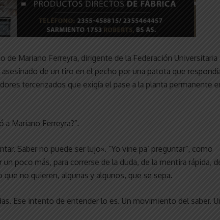
 de Mariano Ferreyra, dirigente de la Federación Universitaria
, asesinado de un tiro en el pecho por una patota que respondí
adores tercerizados que exigía el pase a la planta permanente e
ó a Mariano Ferreyra?”.
ntar. Saber no puede ser lujo». “Yo vine pa’ preguntar”, como
r un poco más, para correrse de la duda, de la mentira rápida, d
o que no quieren, algunas y algunos, que se sepa.
as. Ese intento de entender lo es. Un movimiento del saber. U