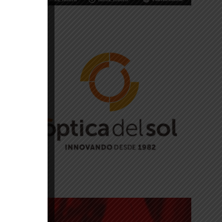
e
n
e
s