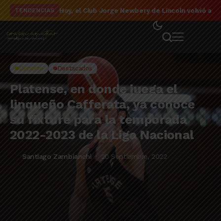
El detalle de la campaña de El Linqueño en el to
TENDENCIAS
Deporte
Destacados
Platense, en donde juega el
linqueño Cafferata, ya conoce
su fixture para la temporada
2022-2023 de la Liga Nacional
Santiago Zambianchi
20 Septiembre, 2022