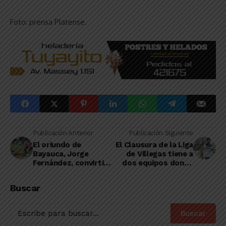
Foto: prensa Platense.
Publicación Anterior
Publicación Siguiente
El oriundo de
El Clausura de la Liga
Bayauca, Jorge
de Villegas tiene a
Fernández, convirtió
dos equipos donde
en la final entre River
hay linqueños,
y Viamonte
segundos en la tabla
Buscar
Buscar