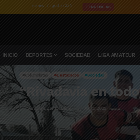
viernes , 7 agosto 2026
El detalle d
TENDENCIAS
INICIO
DEPORTES
SOCIEDAD
LIGA AMATEUR
Columnistas
Destacados
Sociedad
“Rivadavia en todo
Santiago Zambianchi
20 Junio, 2022