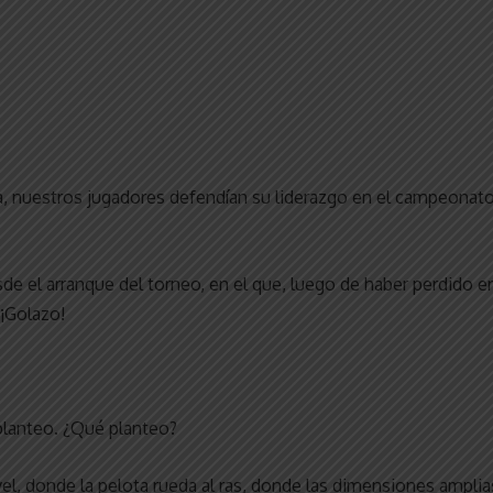
ia, nuestros jugadores defendían su liderazgo en el campeonat
de el arranque del torneo, en el que, luego de haber perdido e
 ¡Golazo!
 planteo. ¿Qué planteo?
el, donde la pelota rueda al ras, donde las dimensiones amplia