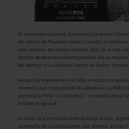
En esta nueva columna, el periodista linqueño Ezequiel
del viernes de Rivadavia sobre La Favela, un triunfo
salir campeón del torneo Apertura 2022 de la Liga Dep
sentido de pertenencia entre palabras que se desprend
del Albirrojo a La Favela en cancha de Ambos Mundos
Aunque las impresiones volcadas a modo conceptual, 
momento que está pasando Rivadavia con su fútbol de
que hace la Peña “Los Chozeros” -encargada desde hace
entidad en general.
Un relato que se mezcla entre distintas aristas, depor
acompaña, de un simpatizante que observa, que se co