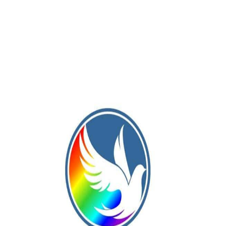
o el verano.
ontinuar con este técnico y sus colaboradores. Es un golazo
 inferior, masculino y femenino.
lub. Es gol y acierto no descuidar las distintas disciplinas
na de esas noches que la Peña de Los Chozeros sabe proponer.