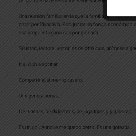
Un gol que hace seis años viene sucediendo, siendo g
Una reunión familiar en la que la familia del Rojo se 
gritar por Rivadavia. Para juntar un fondo económico d
esa propuesta ganamos por goleada.
Si usted, lectora, lector, es de otro club, anímese a g
Ir al club a cocinar.
Compartir el alimento casero.
Unir generaciones.
De hinchas, de dirigentes, de jugadores y jugadoras. D
Es un gol. Aunque me quedo corto. Es una goleada.