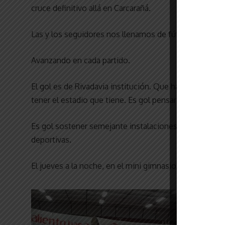
cruce definitivo allá en Carcarañá.
Las y los seguidores nos llenamos de fútbol local tod
Avanzando en cada partido.
El gol es de Rivadavia institución. Que ha decidido c
tener el estadio que tiene. Es gol pensar en su fútbol
Es gol sostener semejante instalaciones de un enorme c
deportivas.
El jueves a la noche, en el mini gimnasio, se vivió u