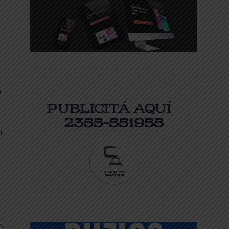
o
n
s