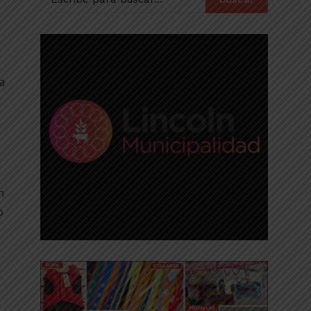
a
n
o
e