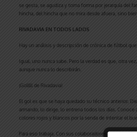
se gesta, se agudiza y toma forma por jerarquía del f
hincha, del hincha que no mira desde afuera, sino bie
RIVADAVIA EN TODOS LADOS
Hay un análisis y descripción de crónica de fútbol que
Igual, uno nunca sabe. Pero la verdad es que, otra vez,
aunque nunca lo describirán.
¡Golllll de Rivadavia!
El gol es que se haya quedado su técnico anterior. Di
armando, lo dirige, lo entrena todos los días. Conoce
colores rojos y blancos por la senda de intentar el bu
Para eso trabaja. Con sus colaboradores y profes, tod