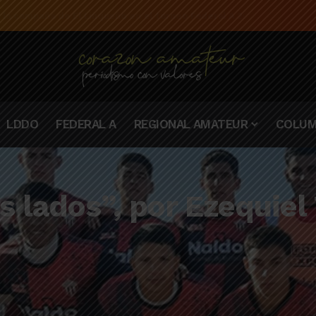
e la campaña de El Linqueño en el torneo Federal A 2025/2026
LDDO
FEDERAL A
REGIONAL AMATEUR
COLUM
s lados”, por Ezequiel