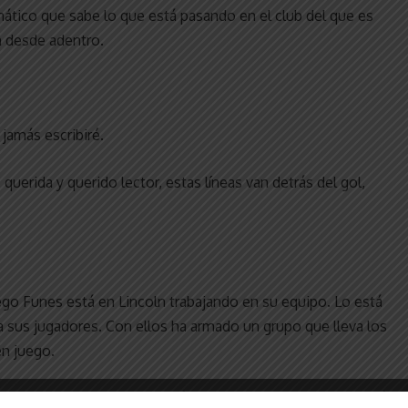
anático que sabe lo que está pasando en el club del que es
n desde adentro.
 jamás escribiré.
 querida y querido lector, estas líneas van detrás del gol,
ego Funes está en Lincoln trabajando en su equipo. Lo está
 a sus jugadores. Con ellos ha armado un grupo que lleva los
en juego.
o un equipo que protagonizó el torneo anterior donde llegó al