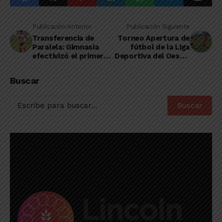
Publicación Anterior
Publicación Siguiente
Transferencia de
Torneo Apertura de
Paralela: Gimnasia
fútbol de la Liga
efectivizó el primer
Deportiva del Oeste:
pago del porcentaje
se dio a conocer el
correspondiente a
fixture
Buscar
Rivadavia
Buscar