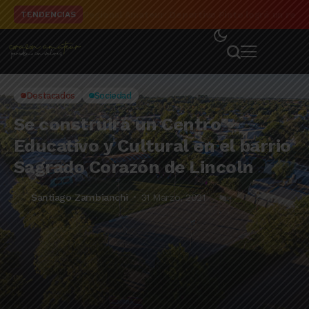
Regional Amateur: Deportivo Pinto logró un reson
TENDENCIAS
Destacados
Sociedad
Se construirá un Centro
Educativo y Cultural en el barrio
Sagrado Corazón de Lincoln
Santiago Zambianchi
31 Marzo, 2021