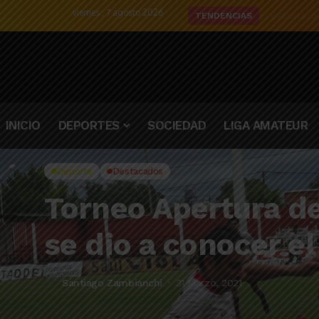
viernes , 7 agosto 2026
El delantero
TENDENCIAS
INICIO
DEPORTES
SOCIEDAD
LIGA AMATEUR
Deporte
Destacados
Torneo Apertura de
se dio a conocer el
Santiago Zambianchi
31 Marzo, 2021