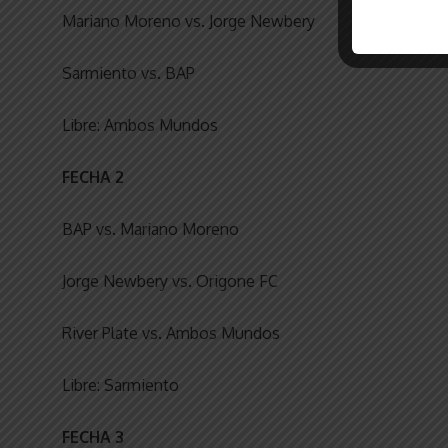
Mariano Moreno vs. Jorge Newbery
Sarmiento vs. BAP
Libre: Ambos Mundos
FECHA 2
BAP vs. Mariano Moreno
Jorge Newbery vs. Origone FC
River Plate vs. Ambos Mundos
Libre: Sarmiento
FECHA 3