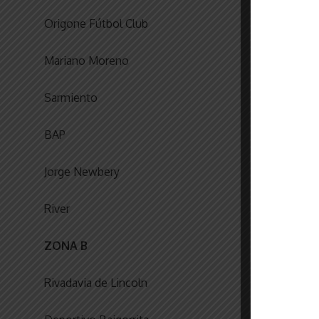
Origone Fútbol Club
Mariano Moreno
Sarmiento
BAP
Jorge Newbery
River
ZONA B
Rivadavia de Lincoln