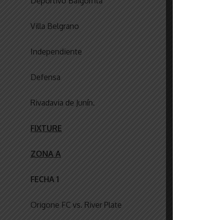
Deportivo Baigorrita
Villa Belgrano
Independiente
Defensa
Rivadavia de Junín.
FIXTURE
ZONA A
FECHA 1
Origone FC vs. River Plate