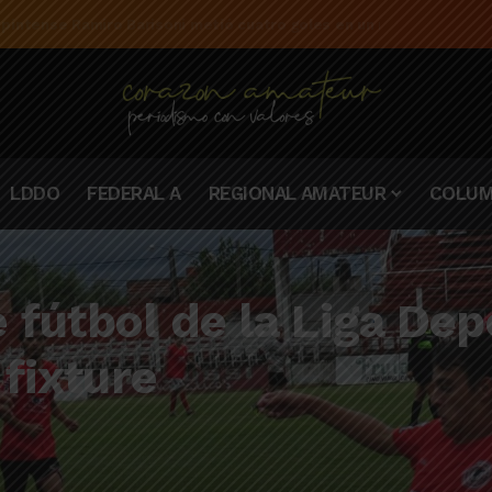
 pintense Ramiro Barisoni metió cuatro goles en un mismo partido
LDDO
FEDERAL A
REGIONAL AMATEUR
COLUM
 fútbol de la Liga Dep
 fixture