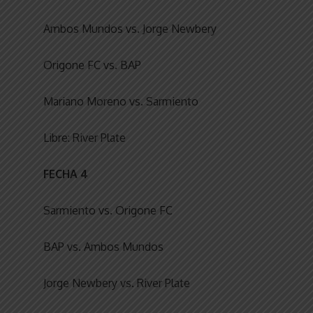
Ambos Mundos vs. Jorge Newbery
Origone FC vs. BAP
Mariano Moreno vs. Sarmiento
Libre: River Plate
FECHA 4
Sarmiento vs. Origone FC
BAP vs. Ambos Mundos
Jorge Newbery vs. River Plate