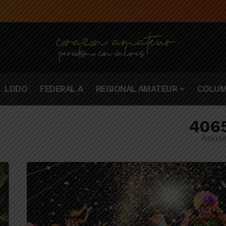
e la campaña de El Linqueño en el torneo Federal A 2025/2026
LDDO
FEDERAL A
REGIONAL AMATEUR
COLUM
406
Articul