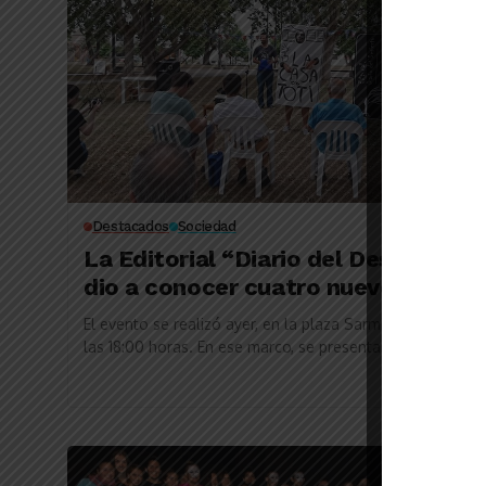
Destacados
Sociedad
La Editorial “Diario del Desierto”
dio a conocer cuatro nuevos libros
El evento se realizó ayer, en la plaza Sarmiento, desde
las 18:00 horas. En ese marco, se presentaron los nuevos
ejemplares, en un...