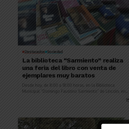
Destacados
Sociedad
La biblioteca “Sarmiento” realiza
una feria del libro con venta de
ejemplares muy baratos
Desde hoy, de 8:00 a 18:00 horas, en la Biblioteca
Municipal “Domingo Faustino Sarmiento” de Lincoln, en
el marco de una feria del...