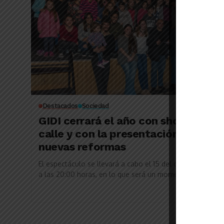
Destacados
Sociedad
GIDI cerrará el año con shows en la
calle y con la presentación de sus
nuevas reformas
El espectáculo se llevará a cabo el 15 del corriente mes,
a las 20:00 horas, en lo que será un momento muy
especial...