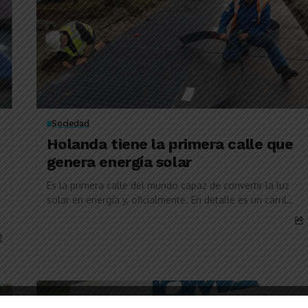
Sociedad
Holanda tiene la primera calle que
genera energía solar
Es la primera calle del mundo capaz de convertir la luz
solar en energía y, oficialmente. En detalle es un carril
para bicicletas...