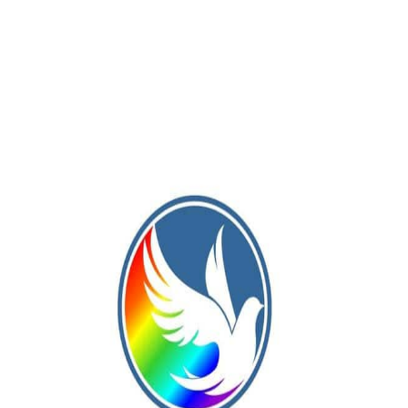
Sociedad
Dieron detalles espeluznantes del
área de Salud bonaerense
El nuevo ministro de Salud bonaerense, Daniel Gollán,
reveló que las autoridades salientes “están dejando una
deuda en el Ioma de $7.400 millones,...