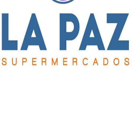
Sociedad
Tiene 19 años, es entrerriano y creó
un drone acuático para luchar
contra la contaminación
Agustín Maiocco vive en Victoria y desde allí vino el
pasado fin de semana a Buenos Aires a dar una charla en
TED-Ed...