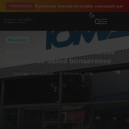
El detalle de la campaña de El Linqueño en el to
TENDENCIAS
Sociedad
Dieron detalles espeluznantes
del área de Salud bonaerense
Santiago Zambianchi
13 Diciembre, 2019