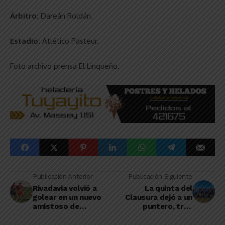
Árbitro:
Dareán Roldán.
Estadio:
Atlético Pasteur.
Foto archivo prensa El Linqueño.
Publicación Anterior
Publicación Siguiente
Rivadavia volvió a
La quinta del
golear en un nuevo
Clausura dejó a un
amistoso de
puntero, tres
preparación para los
escoltas y dos
torneos que se le
terceros