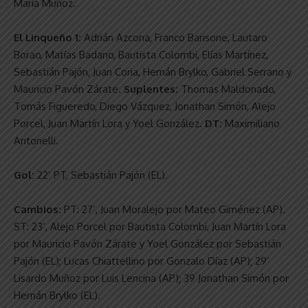
María Muñoz.
El Linqueño 1:
Adrián Azcona, Franco Barisone, Lautaro
Borao, Matías Badano, Bautista Colombi, Elías Martínez,
Sebastián Pajón, Juan Coria, Hernán Brylko, Gabriel Serrano y
Mauricio Pavón Zárate.
Suplentes:
Thomas Maldonado,
Tomás Figueredo, Diego Vázquez, Jonathan Simón, Alejo
Porcel, Juan Martín Lora y Yoel González.
DT:
Maximiliano
Antonelli.
Gol:
22’ PT, Sebastián Pajón (EL).
Cambios:
PT: 27’, Juan Moralejo por Mateo Giménez (AP).
ST: 23’, Alejo Porcel por Bautista Colombi, Juan Martín Lora
por Mauricio Pavón Zárate y Yoel González por Sebastián
Pajón (EL); Lucas Chiattellino por Gonzalo Díaz (AP); 29’
Lisardo Muñoz por Luis Lencina (AP); 39 Jonathan Simón por
Hernán Brylko (EL).