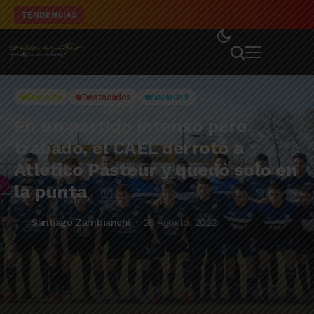
El detalle de la campaña de El Linqueño en el to
TENDENCIAS
Deporte
Destacados
Sociedad
En un partido intenso pero
trabado, el CAEL derrotó a
Atlético Pasteur y quedó solo en
la punta
Santiago Zambianchi
28 Agosto, 2022