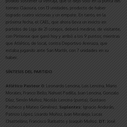
podido sostener la ventaja, que lo dejó solo en la punta del
torneo Clausura, con 13 unidades, producto de haber
logrado cuatro victorias y un empate. En tanto, en la
próxima fecha, el CAEL, que ahora lleva un invicto en
partidos de Liga de 21 cotejos, deberá medirse, de visitante,
con Pintense que ganó hoy y arribó a los 9 puntos; mientras
que Atlético, de local, contra Deportivo Arenaza, que
estaba jugando ante San Martín, con 7 unidades en su
haber.
SÍNTESIS DEL PARTIDO
Atlético Pasteur 0:
Leonardo Lencina, Luis Lencina, Mario
Morales, Franco Bello, Nahuel Padilla, Juan Lencina, Gonzalo
Díaz, Simón Muñoz, Nicolás Lencina (punta), Gustavo
Pacheco y Mateo Giménez.
Suplentes:
Ignacio Andurán,
Patricio López, Lisardo Muñoz, Juan Moralejo, Lucas
Chiattellino, Francisco Barbatto y Joaquín Muñoz.
DT:
José